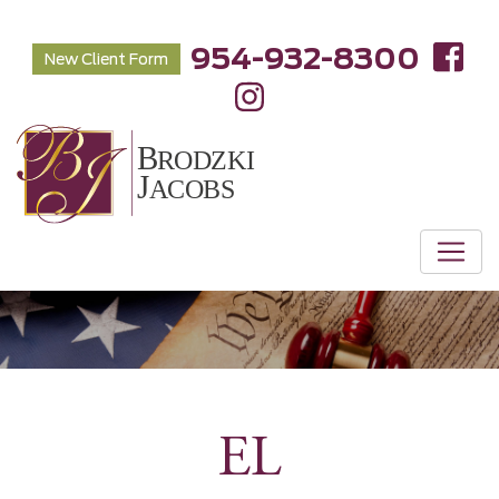
954-932-8300
New Client Form
EL